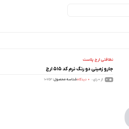
نظافتی ارج پلاست
جارو زمینی دو رنگ نرم کد 515 ارج
از 0 رای
0
دیدگاه
شناسه محصول:
10752
0