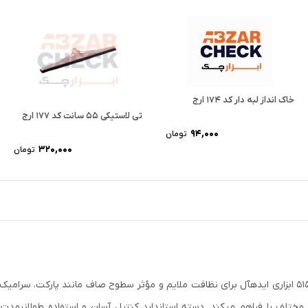
خاک انداز لبه دار کد 174 ارج
تی لاستیکی 55 سانت کد 177 ارج
۹۴,۰۰۰
تومان
۳۲۰,۰۰۰
تومان
جارو زمینی دو رنگ نرم با دسته جارو زمینی دو رنگ نرم ارج مدل ۵۱۵ ابزاری ایدهآل برای نظافت ملایم و مؤثر
مختلف را فراهم میکند. دسته استاندارد کنترل آسان و استفاده طولانیمدت 