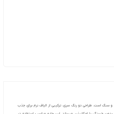
 سطوح صاف مانند پارکت، سرامیک و سنگ است. طراحی دو رنگ سری، ترکیبی از الیاف نرم برای جذب
بدون خستگی را امکانپذیر میسازد. این جارو مناسب استفاده در