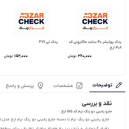
یدک پولیشر 40 سانت ماکارونی کد
یدک تی PVI
409 ارج
۱۵۲,۰۰۰
۲۶۰,۰۰۰
تومان
تومان
توضیحات
مشخصات
پرسش و پاسخ
نقد و بررسی
جارو زمینی دو رنگ نرم کد 515 ارج
دقیق گردوغبار و ذرات ریز به همراه ساختار تطبیقی برای سطوح 